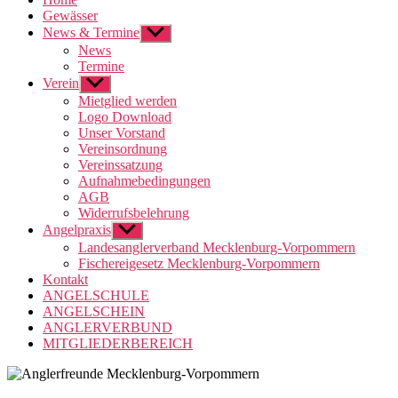
Gewässer
News & Termine
Untermenü
anzeigen
News
Termine
Verein
Untermenü
anzeigen
Mietglied werden
Logo Download
Unser Vorstand
Vereinsordnung
Vereinssatzung
Aufnahmebedingungen
AGB
Widerrufsbelehrung
Angelpraxis
Untermenü
anzeigen
Landesanglerverband Mecklenburg-Vorpommern
Fischereigesetz Mecklenburg-Vorpommern
Kontakt
ANGELSCHULE
ANGELSCHEIN
ANGLERVERBUND
MITGLIEDERBEREICH