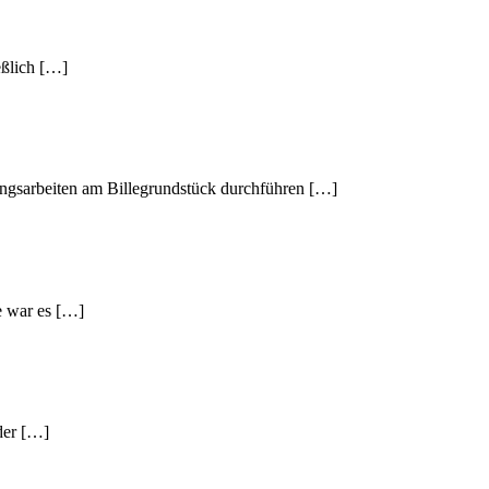
eßlich […]
ngsarbeiten am Billegrundstück durchführen […]
e war es […]
der […]