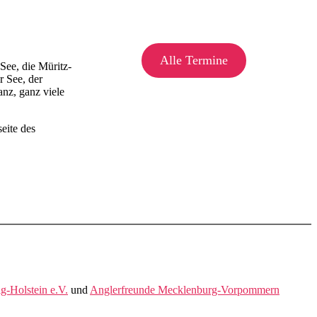
Alle Termine
See, die Müritz-
r See, der
nz, ganz viele
eite des
g-Holstein e.V.
und
Anglerfreunde Mecklenburg-Vorpommern