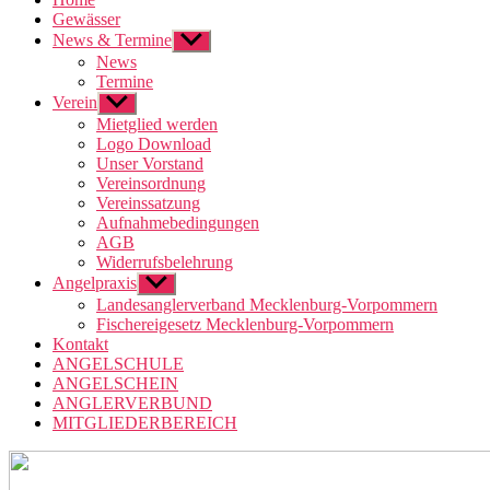
Gewässer
News & Termine
Untermenü
anzeigen
News
Termine
Verein
Untermenü
anzeigen
Mietglied werden
Logo Download
Unser Vorstand
Vereinsordnung
Vereinssatzung
Aufnahmebedingungen
AGB
Widerrufsbelehrung
Angelpraxis
Untermenü
anzeigen
Landesanglerverband Mecklenburg-Vorpommern
Fischereigesetz Mecklenburg-Vorpommern
Kontakt
ANGELSCHULE
ANGELSCHEIN
ANGLERVERBUND
MITGLIEDERBEREICH