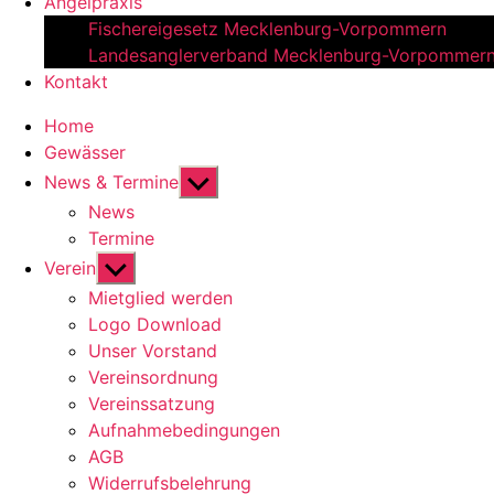
Angelpraxis
Fischereigesetz Mecklenburg-Vorpommern
Landesanglerverband Mecklenburg-Vorpommer
Kontakt
Home
Gewässer
Untermenü
News & Termine
anzeigen
News
Termine
Untermenü
Verein
anzeigen
Mietglied werden
Logo Download
Unser Vorstand
Vereinsordnung
Vereinssatzung
Aufnahmebedingungen
AGB
Widerrufsbelehrung