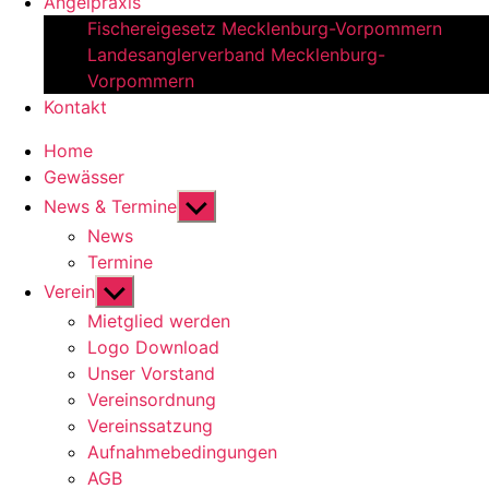
Angelpraxis
Fischereigesetz Mecklenburg-Vorpommern
Landesanglerverband Mecklenburg-
Vorpommern
Kontakt
Home
Gewässer
Untermenü
News & Termine
anzeigen
News
Termine
Untermenü
Verein
anzeigen
Mietglied werden
Logo Download
Unser Vorstand
Vereinsordnung
Vereinssatzung
Aufnahmebedingungen
AGB